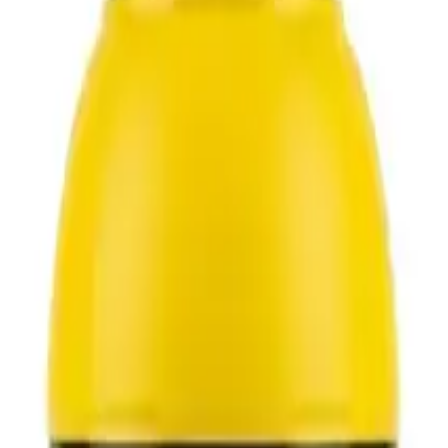
ce à mélanger à l’eau de gâchage des mortiers de cimen
uits, chapes, jointoiements, réparations, reprises de b
s ponctuelles.
 céramique et supports compatibles.
pliquer.
a dureté de surface.
ours un support propre, solide et débarrassé des parties