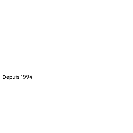
Depuis 1994
Matériaux de construction haut de gamme alliant innova
Catalogue
Revêtements de sols et murs
Matériaux de construction