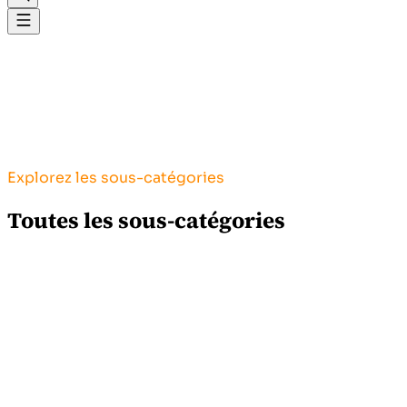
Explorez les sous-catégories
Toutes les sous-catégories
0
produit
Sables et graviers
Granulats pour construction