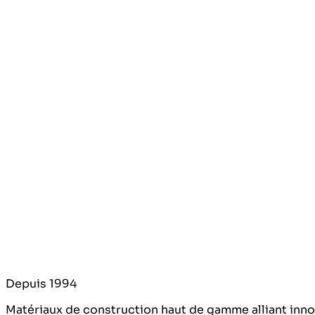
Produits de pose & finition
Solutions techniques essentielles
Explorer
Depuis 1994
Matériaux de construction haut de gamme alliant innova