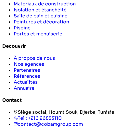
Matériaux de construction
Isolation et étanchéité
Salle de bain et cuisine
Peintures et décoration
Piscine
Portes et menuiserie
Decouvrir
À propos de nous
Nos agences
Partenaires
Références
Actualités
Annuaire
Contact
Siège social, Houmt Souk, Djerba, Tunisie
Tel :
+216 26833110
contact@cobamgroup.com