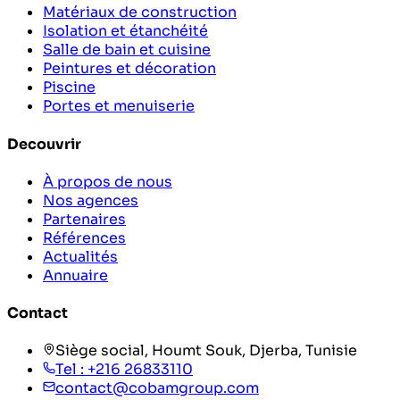
Matériaux de construction
Isolation et étanchéité
Salle de bain et cuisine
Peintures et décoration
Piscine
Portes et menuiserie
Decouvrir
À propos de nous
Nos agences
Partenaires
Références
Actualités
Annuaire
Contact
Siège social, Houmt Souk, Djerba, Tunisie
Tel :
+216 26833110
contact@cobamgroup.com